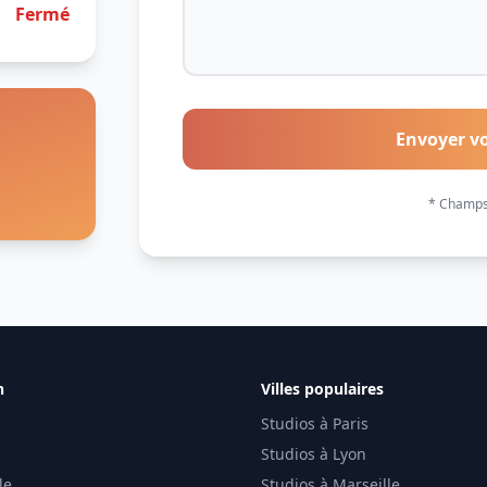
Fermé
Envoyer v
* Champs 
n
Villes populaires
Studios à Paris
Studios à Lyon
le
Studios à Marseille