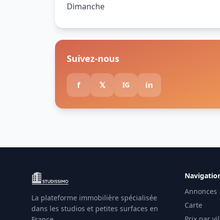
Dimanche
Suivez-nous
f
𝕏
in
IG
Navigatio
Annonces
La plateforme immobilière spécialisée
Carte
dans les studios et petites surfaces en
Prix par vil
France.