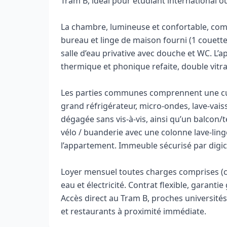
Tram B, idéal pour étudiant international o
La chambre, lumineuse et confortable, comp
bureau et linge de maison fourni (1 couette, 
salle d’eau privative avec douche et WC. L’
thermique et phonique refaite, double vitra
Les parties communes comprennent une cuis
grand réfrigérateur, micro-ondes, lave-vais
dégagée sans vis-à-vis, ainsi qu’un balcon/
vélo / buanderie avec une colonne lave-ling
l’appartement. Immeuble sécurisé par digic
Loyer mensuel toutes charges comprises (ch
eau et électricité. Contrat flexible, garan
Accès direct au Tram B, proches université
et restaurants à proximité immédiate.