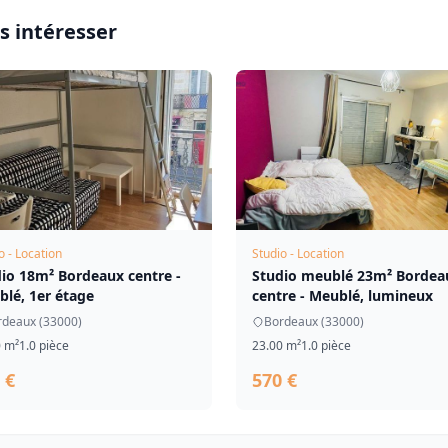
s intéresser
o - Location
Studio - Location
io 18m² Bordeaux centre -
Studio meublé 23m² Bordea
lé, 1er étage
centre - Meublé, lumineux
rdeaux (33000)
Bordeaux (33000)
0 m²
1.0 pièce
23.00 m²
1.0 pièce
 €
570 €