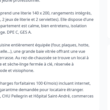
u jeune professionnel.
rend une literie 140 x 200, rangements intégrés,
2 jeux de literie et 2 serviettes). Elle dispose d’une
appartement est calme, bien entretenu, isolation
ge. DPE C, GES A.
ine entièrement équipée (four, plaques, hotte,
selle…), une grande baie vitrée offrant une vue
terrasse. Au rez-de-chaussée se trouve un local à
e et sèche-linge fermée à clé, réservée à
ode et visiophone.
arges forfaitaires 100 €/mois) incluant internet,
tie garantme demandée pour locataire étranger.
s, CHU Pellegrin et Hôpital Saint-André, commerces