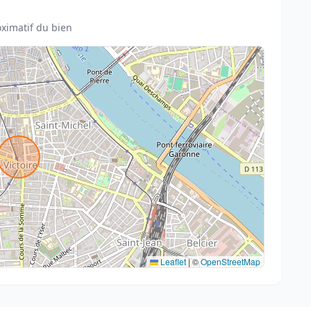
ximatif du bien
Leaflet
|
©
OpenStreetMap