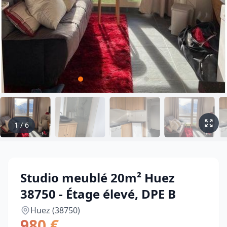
1
/
6
Studio meublé 20m² Huez
38750 - Étage élevé, DPE B
Huez (38750)
980 €