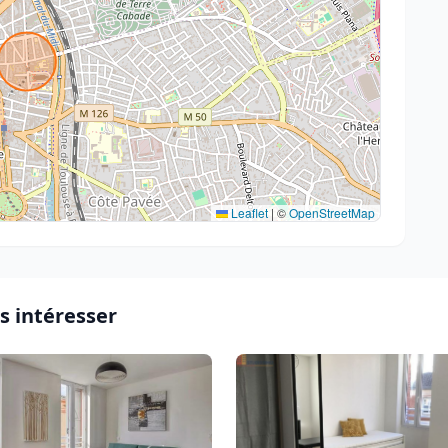
Leaflet
|
©
OpenStreetMap
s intéresser