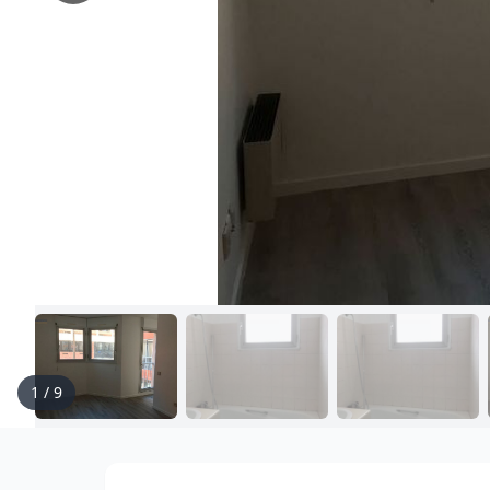
1
/
9