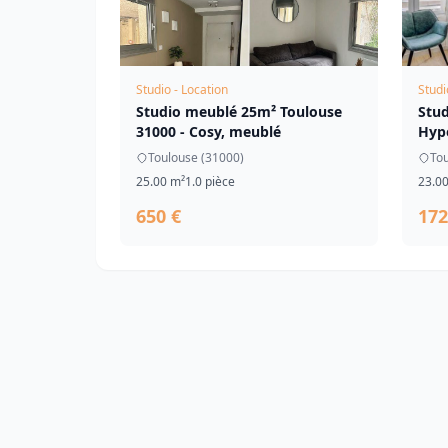
Studio - Location
Studi
Studio meublé 25m² Toulouse
Stud
31000 - Cosy, meublé
Hype
Toulouse (31000)
Tou
25.00 m²
1.0 pièce
23.0
650 €
172