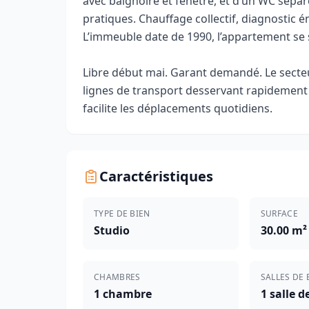
avec baignoire et fenêtre, et d’un WC sépa
pratiques. Chauffage collectif, diagnostic é
L’immeuble date de 1990, l’appartement se s
Libre début mai. Garant demandé. Le secte
lignes de transport desservant rapidement le
facilite les déplacements quotidiens.
Caractéristiques
TYPE DE BIEN
SURFACE
Studio
30.00 m²
CHAMBRES
SALLES DE 
1 chambre
1 salle d