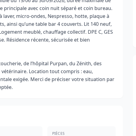
onible du 15/06 au 30/09/2026, durée maximale de
e principale avec coin nuit séparé et coin bureau.
à laver, micro-ondes, Nespresso, hotte, plaque à
, ainsi qu’une table bar 4 couverts. Lit 140 neuf,
 Logement meublé, chauffage collectif. DPE C, GES
se. Résidence récente, sécurisée et bien
oucherie, de l’hôpital Purpan, du Zénith, des
 vétérinaire. Location tout compris : eau,
entale exigée. Merci de préciser votre situation par
eptée.
PIÈCES