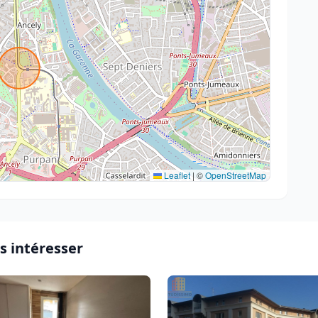
Leaflet
|
©
OpenStreetMap
s intéresser