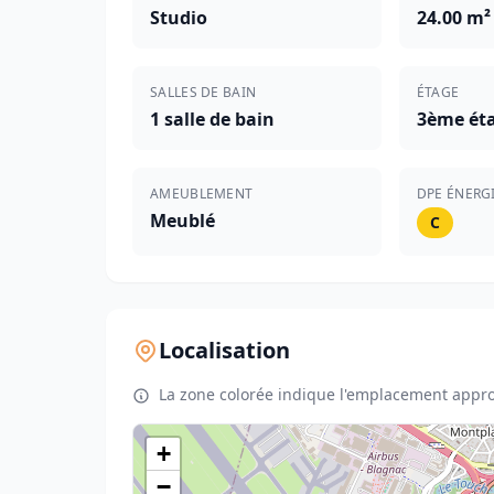
Studio
24.00 m²
SALLES DE BAIN
ÉTAGE
1 salle de bain
3ème éta
AMEUBLEMENT
DPE ÉNERG
Meublé
C
Localisation
La zone colorée indique l'emplacement appro
+
−