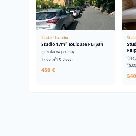
Studio - Location
Studi
Studio 17m² Toulouse Purpan
Stu
Purp
Toulouse (31300)
Tou
17.00 m²
1.0 pièce
18.0
450 €
540