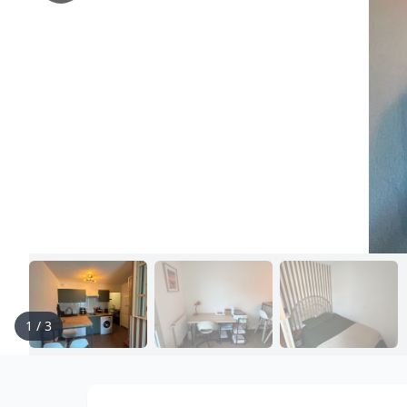
1
/
3