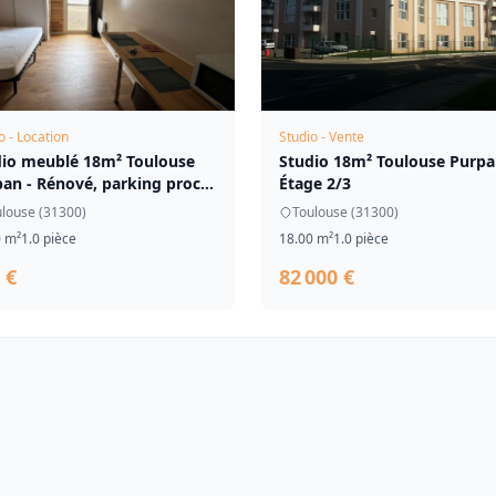
o - Location
Studio - Vente
dio meublé 18m² Toulouse
Studio 18m² Toulouse Purpa
an - Rénové, parking proc...
Étage 2/3
louse (31300)
Toulouse (31300)
0 m²
1.0 pièce
18.00 m²
1.0 pièce
 €
82 000 €