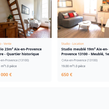
o - Vente
Studio - Location
io 23m² Aix-en-Provence
Studio meublé 19m² Aix-en-
re - Quartier historique
Provence 13100 - Meublé, 1e
étage
-en-Provence (13100)
Aix-en-Provence (13100)
0 m²
1.0 pièce
19.00 m²
1.0 pièce
 000 €
650 €