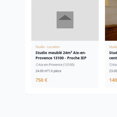
Studio - Location
Studi
Studio meublé 24m² Aix-en-
Stud
Provence 13100 - Proche IEP
cent
Aix-en-Provence (13100)
Aix
24.00 m²
1.0 pièce
23.0
750 €
140