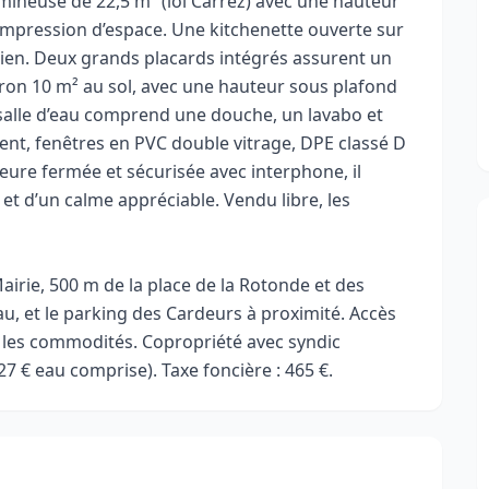
mineuse de 22,5 m² (loi Carrez) avec une hauteur
impression d’espace. Une kitchenette ouverte sur
ien. Deux grands placards intégrés assurent un
on 10 m² au sol, avec une hauteur sous plafond
La salle d’eau comprend une douche, un lavabo et
ent, fenêtres en PVC double vitrage, DPE classé D
ieure fermée et sécurisée avec interphone, il
 et d’un calme appréciable. Vendu libre, les
Mairie, 500 m de la place de la Rotonde et des
u, et le parking des Cardeurs à proximité. Accès
s les commodités. Copropriété avec syndic
7 € eau comprise). Taxe foncière : 465 €.