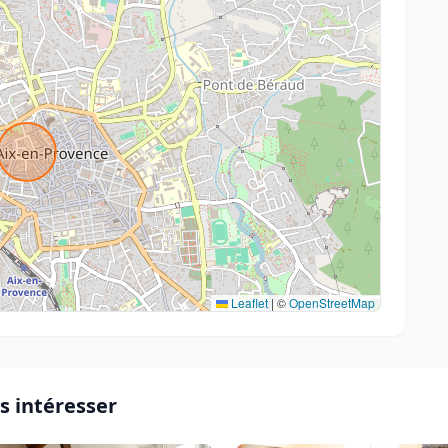
Leaflet
|
©
OpenStreetMap
s intéresser