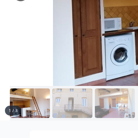
1
/
3