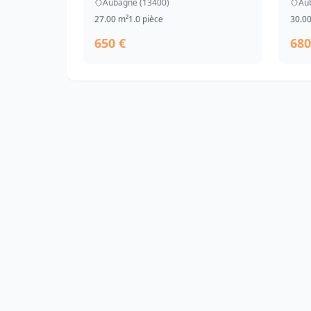
Aubagne (13400)
Au
27.00 m²
1.0 pièce
30.0
650 €
680