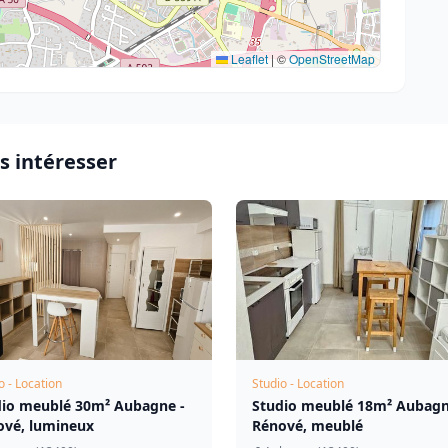
Leaflet
|
©
OpenStreetMap
s intéresser
o - Location
Studio - Location
dio meublé 30m² Aubagne -
Studio meublé 18m² Aubagn
ové, lumineux
Rénové, meublé