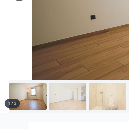
1
/
3