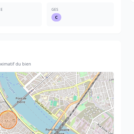
IE
GES
C
ximatif du bien