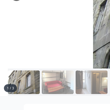
1
/
3