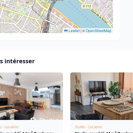
Leaflet
|
©
OpenStreetMap
s intéresser
o - Location
Studio - Location