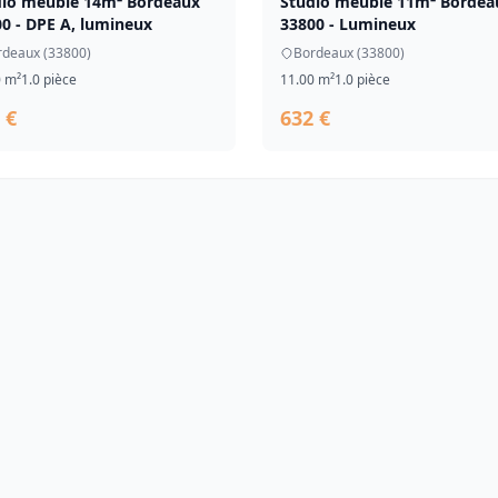
dio meublé 14m² Bordeaux
Studio meublé 11m² Bordea
0 - DPE A, lumineux
33800 - Lumineux
rdeaux (33800)
Bordeaux (33800)
0 m²
1.0 pièce
11.00 m²
1.0 pièce
 €
632 €