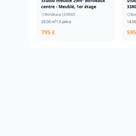
Studio meublé 29m² Bordeaux
Stu
centre - Meublé, 1er étage
3380
Bordeaux (33000)
Bo
29.00 m²
1.0 pièce
14.0
795 €
595