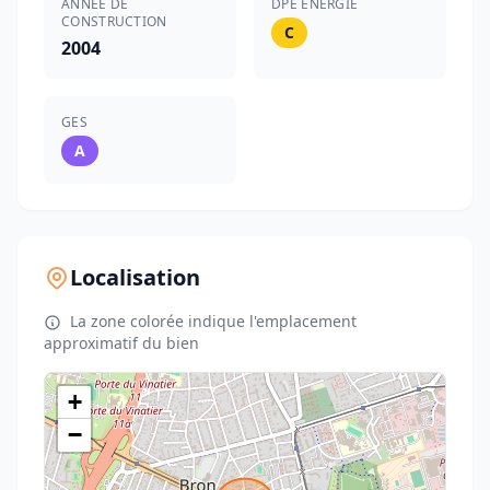
ANNÉE DE
DPE ÉNERGIE
CONSTRUCTION
C
2004
GES
A
Localisation
La zone colorée indique l'emplacement
approximatif du bien
+
−