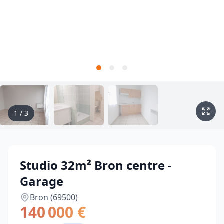
1
/
3
Studio 32m² Bron centre -
Garage
Bron (69500)
140 000 €