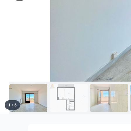
1
/
6