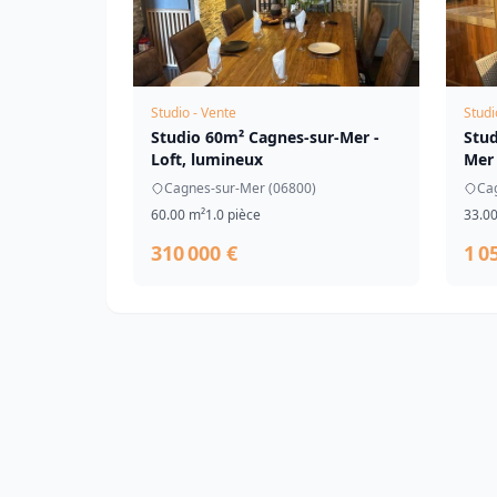
Studio - Vente
Studi
Studio 60m² Cagnes-sur-Mer -
Stu
Loft, lumineux
Mer 
Cagnes-sur-Mer (06800)
Ca
60.00 m²
1.0 pièce
33.0
310 000 €
1 0