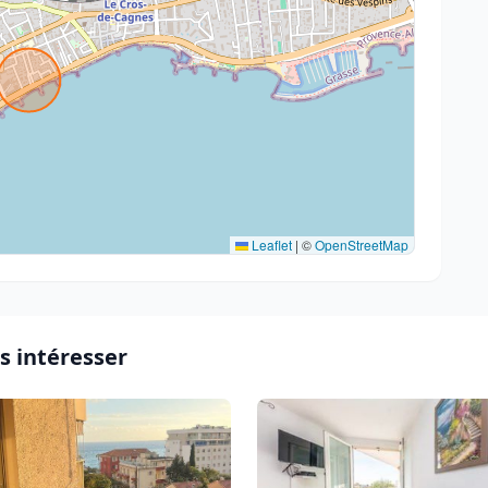
Leaflet
|
©
OpenStreetMap
s intéresser