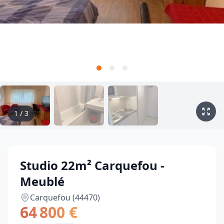
1
/
3
Studio 22m² Carquefou -
Meublé
Carquefou (44470)
64 800 €