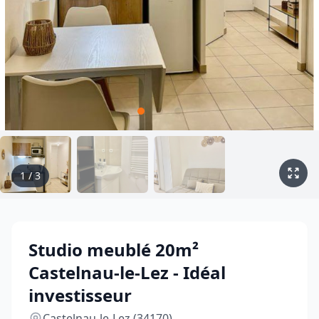
1
/
3
Studio meublé 20m²
Castelnau-le-Lez - Idéal
investisseur
Castelnau-le-Lez (34170)