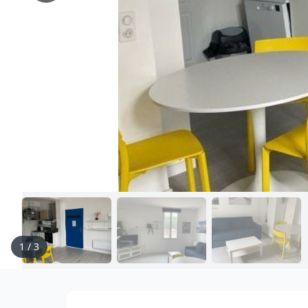
1
/
3