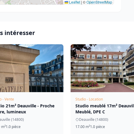
Leaflet
|
©
OpenStreetMap
s intéresser
o - Vente
Studio - Location
io 21m² Deauville - Proche
Studio meublé 17m² Deauvill
re, lumineux
Meublé, DPE C
uville (14800)
Deauville (14800)
0 m²
1.0 pièce
17.00 m²
1.0 pièce