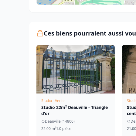
Ces biens pourraient aussi vou
Studio - Vente
Studi
Studio 22m² Deauville - Triangle
Stud
d'or
cent
Deauville (14800)
Dea
22.00 m²
1.0 pièce
21.0