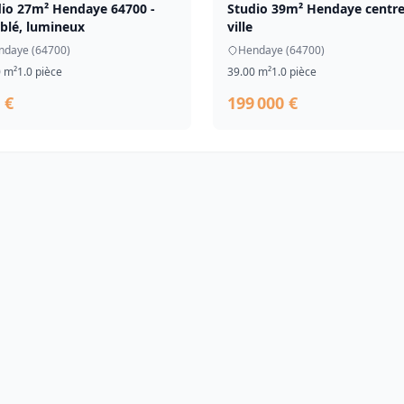
io 27m² Hendaye 64700 -
Studio 39m² Hendaye centre
blé, lumineux
ville
ndaye (64700)
Hendaye (64700)
0 m²
1.0 pièce
39.00 m²
1.0 pièce
 €
199 000 €