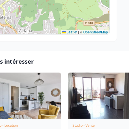
Leaflet
|
©
OpenStreetMap
s intéresser
o - Location
Studio - Vente