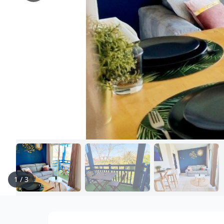
1
/
3