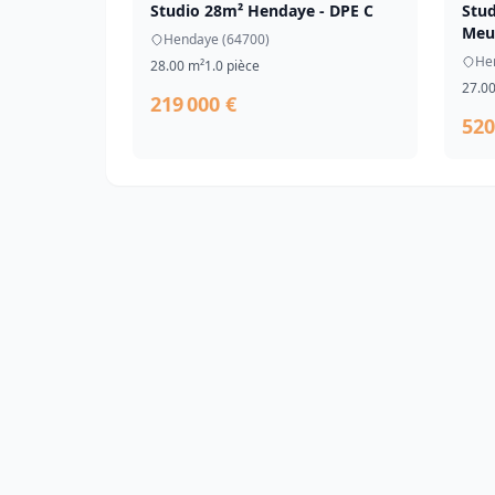
Studio 28m² Hendaye - DPE C
Stud
Meu
Hendaye (64700)
He
28.00 m²
1.0 pièce
27.0
219 000 €
520