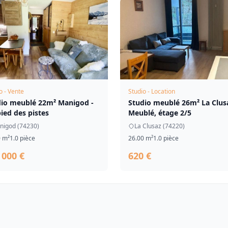
o - Vente
Studio - Location
dio meublé 22m² Manigod -
Studio meublé 26m² La Clusa
ied des pistes
Meublé, étage 2/5
nigod (74230)
La Clusaz (74220)
0 m²
1.0 pièce
26.00 m²
1.0 pièce
 000 €
620 €