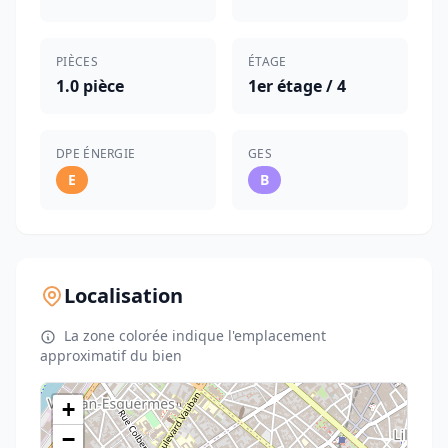
PIÈCES
ÉTAGE
1.0 pièce
1er étage / 4
DPE ÉNERGIE
GES
E
B
Localisation
La zone colorée indique l'emplacement
approximatif du bien
+
−