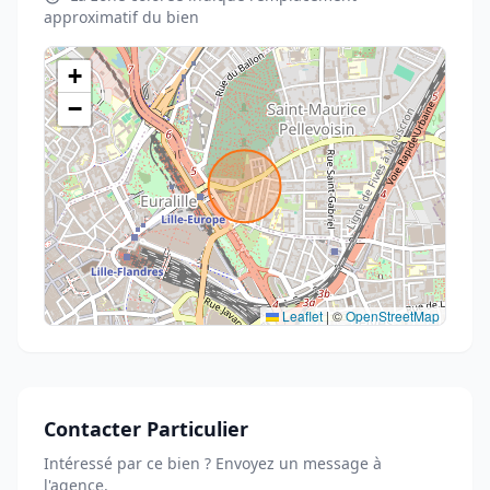
approximatif du bien
+
−
Leaflet
|
©
OpenStreetMap
Contacter Particulier
Intéressé par ce bien ? Envoyez un message à
l'agence.