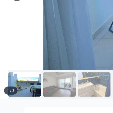
1
/
3