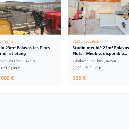
o - Vente
Studio - Location
io 23m² Palavas-les-Flots -
Studio meublé 23m² Palavas-
mer et étang
Flots - Meublé, disponible...
avas-les-Flots (34250)
Palavas-les-Flots (34250)
0 m²
1.0 pièce
23.00 m²
1.0 pièce
 000 €
635 €