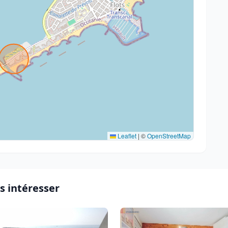
Leaflet
|
©
OpenStreetMap
s intéresser