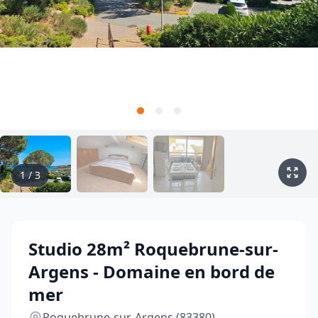
1
/
3
Studio 28m² Roquebrune-sur-
Argens - Domaine en bord de
mer
Roquebrune-sur-Argens (83380)