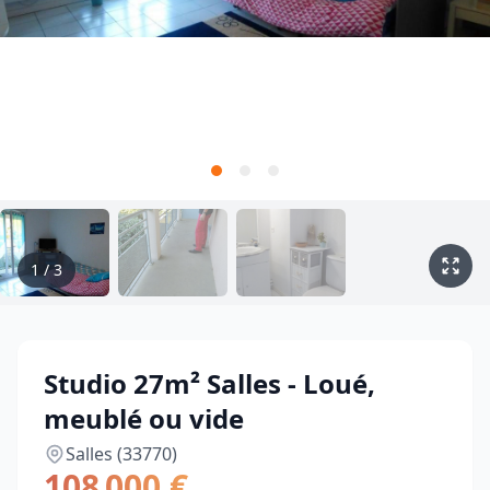
1
/
3
Studio 27m² Salles - Loué,
meublé ou vide
Salles (33770)
108 000 €