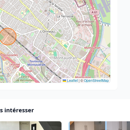
Leaflet
|
©
OpenStreetMap
s intéresser