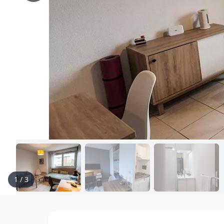
1
/
3