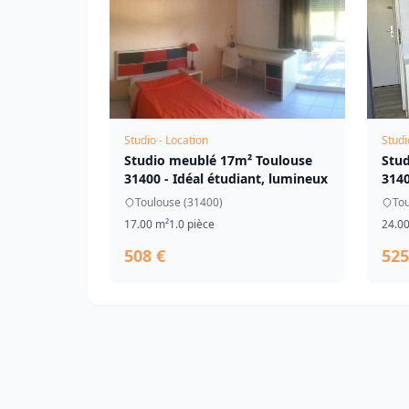
Studio - Location
Studi
Studio meublé 17m² Toulouse
Stu
31400 - Idéal étudiant, lumineux
3140
Toulouse (31400)
Tou
17.00 m²
1.0 pièce
24.0
508 €
525