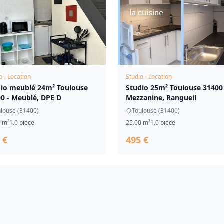
o - Location
Studio - Location
dio meublé 24m² Toulouse
Studio 25m² Toulouse 31400 
0 - Meublé, DPE D
Mezzanine, Rangueil
louse (31400)
Toulouse (31400)
0 m²
1.0 pièce
25.00 m²
1.0 pièce
 €
495 €