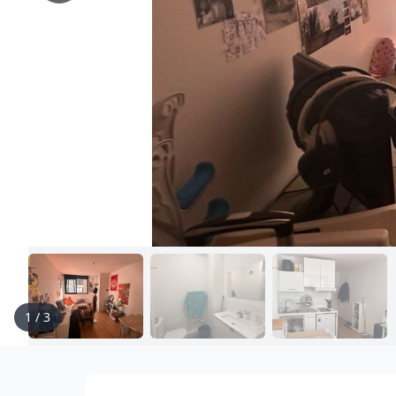
1
/
3