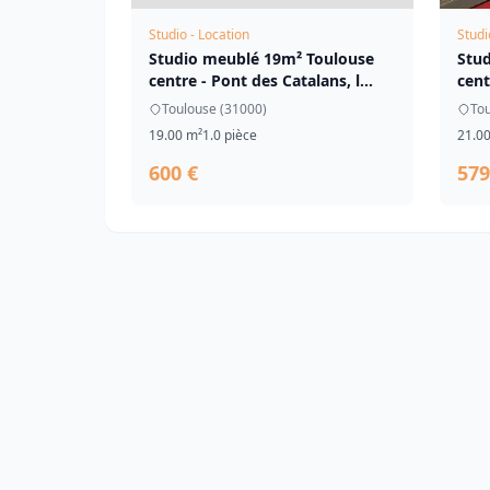
Studio - Location
Studi
Studio meublé 19m² Toulouse
Stu
centre - Pont des Catalans, l...
cent
Toulouse (31000)
Tou
19.00 m²
1.0 pièce
21.0
600 €
579