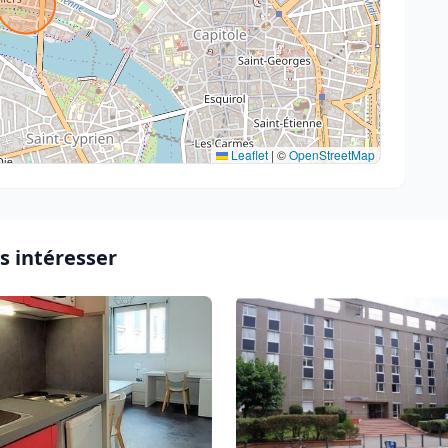
Leaflet
|
©
OpenStreetMap
s intéresser