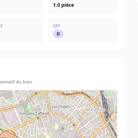
1.0 pièce
IE
GES
D
ximatif du bien