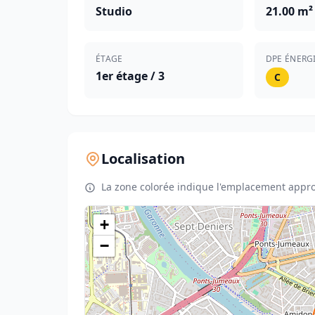
Studio
21.00 m²
ÉTAGE
DPE ÉNERG
1er étage / 3
C
Localisation
La zone colorée indique l'emplacement appro
+
−