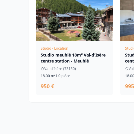
Studio - Location
Studi
Studio meublé 18m² Val-d'Isère
Stud
centre station - Meublé
cent
Val-d'Isère (73150)
Val
18.00 m²
1.0 pièce
18.0
950 €
995