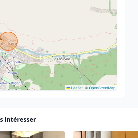
Leaflet
|
©
OpenStreetMap
s intéresser