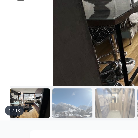
1
/
13