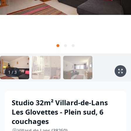
1
/
3
Studio 32m² Villard-de-Lans
Les Glovettes - Plein sud, 6
couchages
Villard-de-Lans (38250)