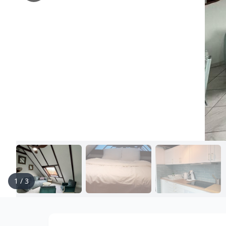
1
/
3