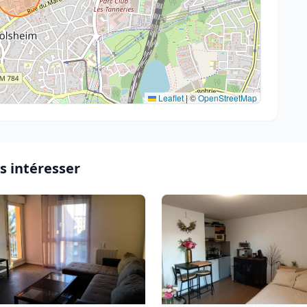
Leaflet
|
©
OpenStreetMap
s intéresser