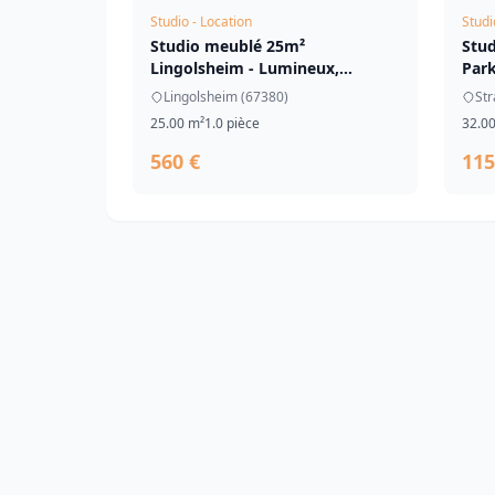
Studio - Location
Studi
Studio meublé 25m²
Stud
Lingolsheim - Lumineux,
Park
parking tram
Lingolsheim (67380)
Str
25.00 m²
1.0 pièce
32.0
560 €
115