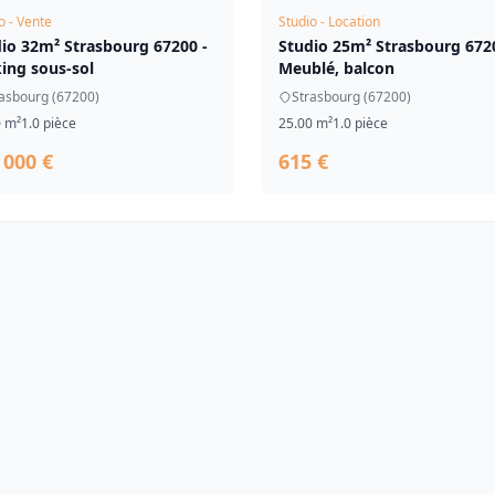
o - Vente
Studio - Location
io 32m² Strasbourg 67200 -
Studio 25m² Strasbourg 672
ing sous-sol
Meublé, balcon
asbourg (67200)
Strasbourg (67200)
0 m²
1.0 pièce
25.00 m²
1.0 pièce
 000 €
615 €