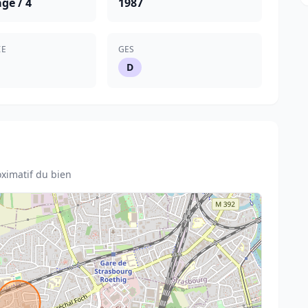
ge / 4
1987
IE
GES
D
ximatif du bien