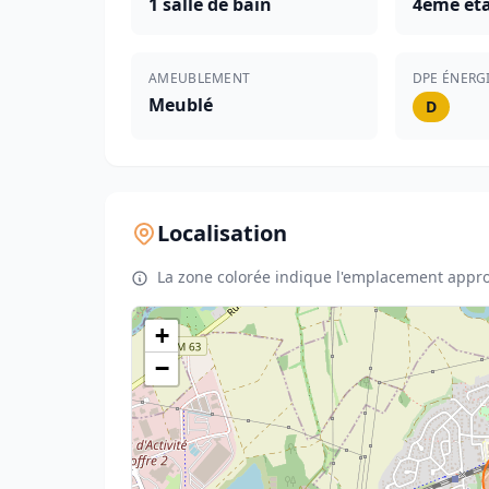
1 salle de bain
4ème éta
AMEUBLEMENT
DPE ÉNERG
Meublé
D
Localisation
La zone colorée indique l'emplacement appro
+
−