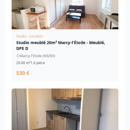
Studio - Location
Studio meublé 20m² Marcy-l'Étoile - Meublé,
DPE D
Marcy-l'Étoile (69280)
20.00 m²
1.0 pièce
530 €