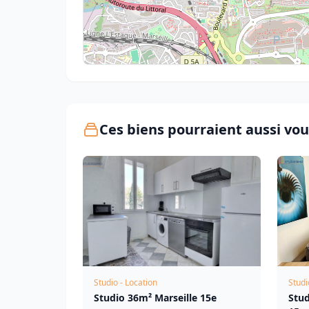
Ces biens pourraient aussi vou
Studio - Location
Studi
Studio 36m² Marseille 15e
Stud