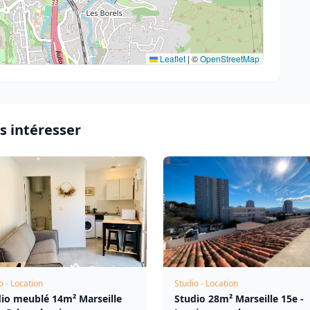
Leaflet
|
©
OpenStreetMap
s intéresser
o - Location
Studio - Location
io meublé 14m² Marseille
Studio 28m² Marseille 15e -