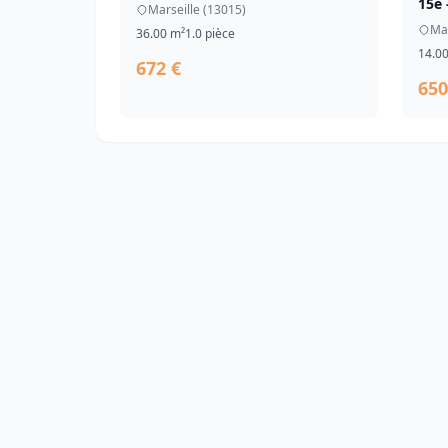
15e 
Marseille (13015)
Mar
36.00 m²
1.0 pièce
14.0
672 €
650