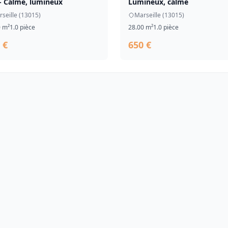
- Calme, lumineux
Lumineux, calme
seille (13015)
Marseille (13015)
0 m²
1.0 pièce
28.00 m²
1.0 pièce
 €
650 €