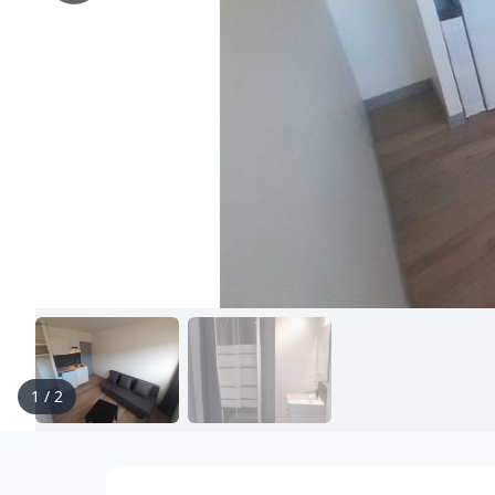
1
/
2