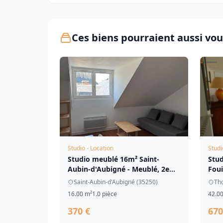
Ces biens pourraient aussi vou
Studio - Location
Studi
Studio meublé 16m² Saint-
Stu
Aubin-d'Aubigné - Meublé, 2e
Foui
étage
Saint-Aubin-d'Aubigné (35250)
Tho
16.00 m²
1.0 pièce
42.0
370 €
670