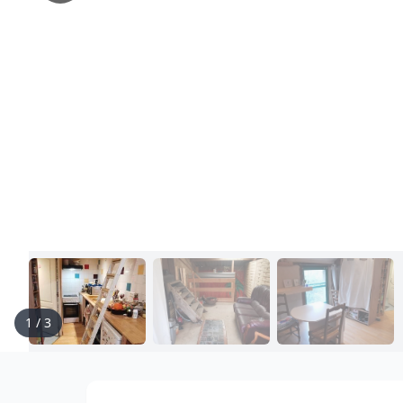
1
/
3