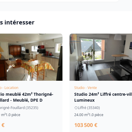
s intéresser
o - Location
Studio - Vente
dio meublé 42m² Thorigné-
Studio 24m² Liffré centre-vill
llard - Meublé, DPE D
Lumineux
rigné-Fouillard (35235)
Liffré (35340)
0 m²
1.0 pièce
24.00 m²
1.0 pièce
 €
103 500 €