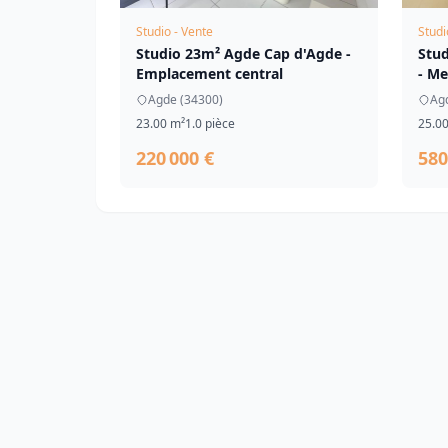
Studio - Vente
Studi
Studio 23m² Agde Cap d'Agde -
Stu
Emplacement central
- Me
Agde (34300)
Ag
23.00 m²
1.0 pièce
25.0
220 000 €
580