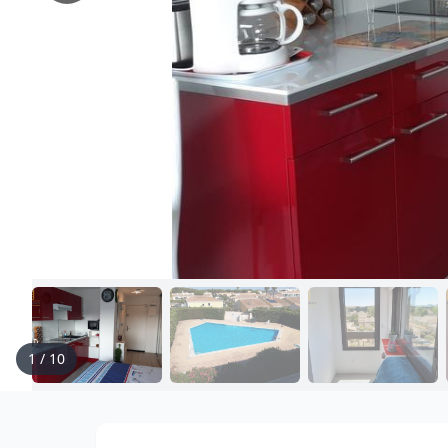
1
/
10