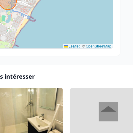
Leaflet
|
©
OpenStreetMap
s intéresser