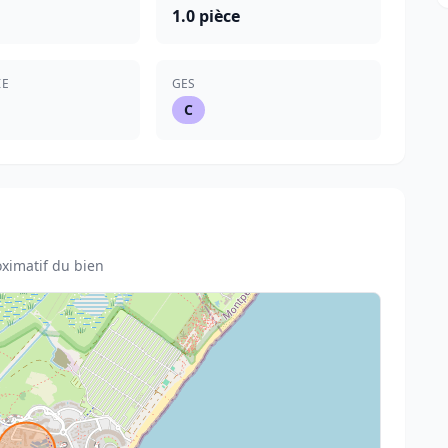
1.0 pièce
IE
GES
C
ximatif du bien