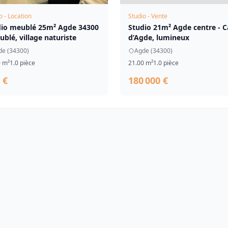
o - Location
Studio - Vente
dio meublé 25m² Agde 34300
Studio 21m² Agde centre - 
ublé, village naturiste
d’Agde, lumineux
de (34300)
Agde (34300)
0 m²
1.0 pièce
21.00 m²
1.0 pièce
 €
180 000 €