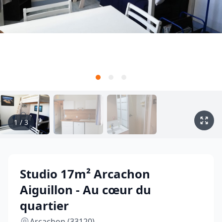
1
/
3
Studio 17m² Arcachon
Aiguillon - Au cœur du
quartier
Arcachon (33120)