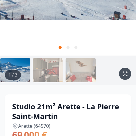
1
/
3
Studio 21m² Arette - La Pierre
Saint-Martin
Arette (64570)
69 000 €