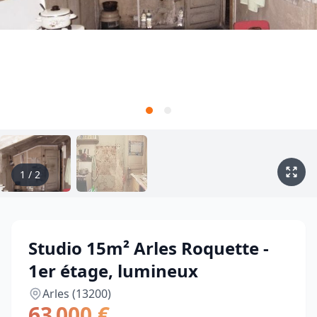
1
/
2
Studio 15m² Arles Roquette -
1er étage, lumineux
Arles (13200)
63 000 €