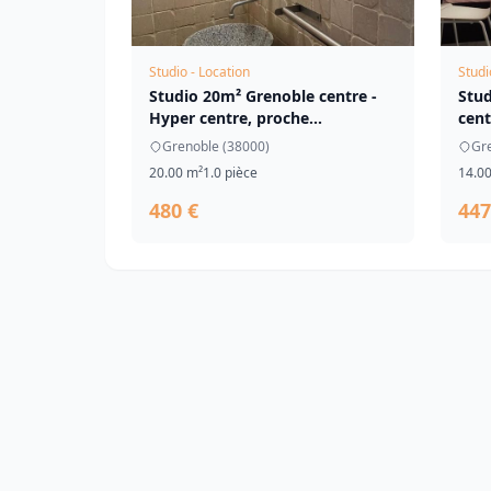
Studio - Location
Studi
Studio 20m² Grenoble centre -
Stu
Hyper centre, proche
cent
commerces
Grenoble (38000)
Gr
20.00 m²
1.0 pièce
14.0
480 €
447