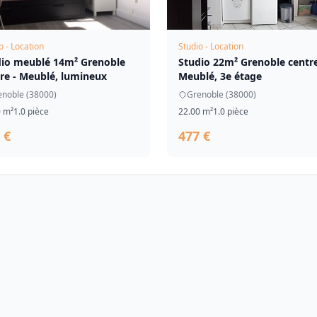
o - Location
Studio - Location
dio meublé 14m² Grenoble
Studio 22m² Grenoble centre
re - Meublé, lumineux
Meublé, 3e étage
enoble (38000)
Grenoble (38000)
0 m²
1.0 pièce
22.00 m²
1.0 pièce
 €
477 €