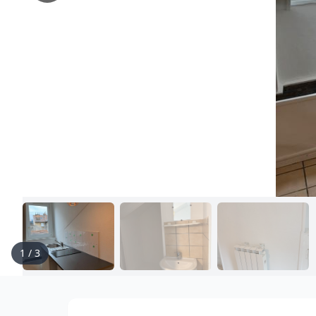
1
/
3