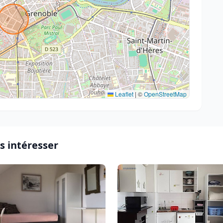
Leaflet
|
©
OpenStreetMap
s intéresser