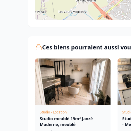
Ces biens pourraient aussi vou
Studio - Location
Studi
Studio meublé 19m² Janzé -
Stud
Moderne, meublé
- Me