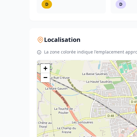
D
D
Localisation
La zone colorée indique l'emplacement appro
+
−