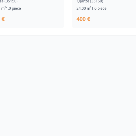
zé (35150)
Janzé (35150)
0 m²
1.0 pièce
24.00 m²
1.0 pièce
 €
400 €