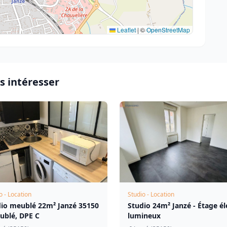
Leaflet
|
©
OpenStreetMap
s intéresser
o - Location
Studio - Location
io meublé 22m² Janzé 35150
Studio 24m² Janzé - Étage él
ublé, DPE C
lumineux