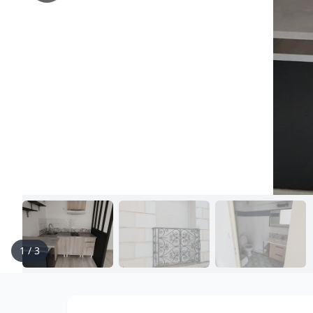
1
/
3