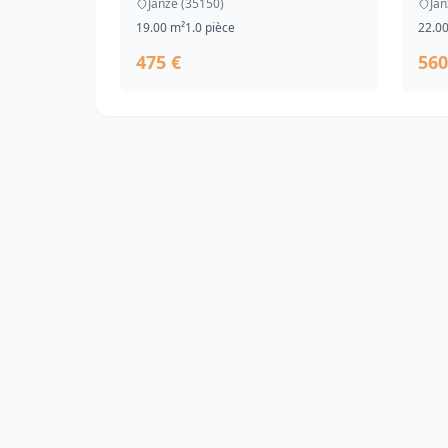
Janzé (35150)
Jan
19.00 m²
1.0 pièce
22.0
475 €
560