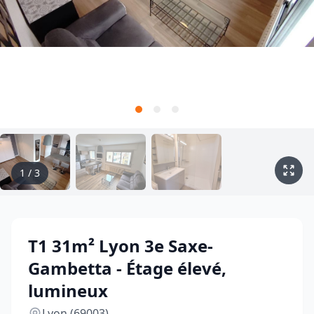
1
/
3
T1 31m² Lyon 3e Saxe-
Gambetta - Étage élevé,
lumineux
Lyon (69003)