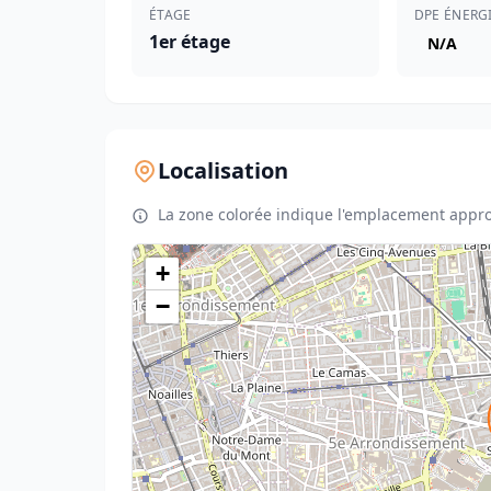
ÉTAGE
DPE ÉNERG
1er étage
N/A
Localisation
La zone colorée indique l'emplacement appro
+
−