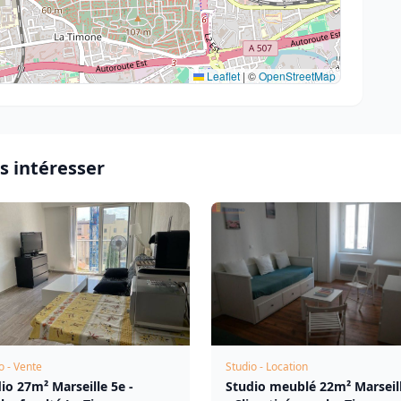
Leaflet
|
©
OpenStreetMap
s intéresser
o - Vente
Studio - Location
io 27m² Marseille 5e -
Studio meublé 22m² Marseil