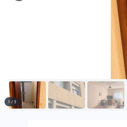
1
/
3