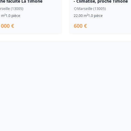
he faculté La Timone
- Climatisé, proche Timone
seille (13005)
Marseille (13005)
0 m²
1.0 pièce
22.00 m²
1.0 pièce
 000 €
600 €