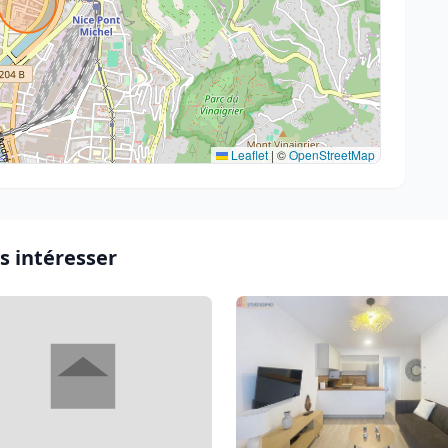
Leaflet
|
©
OpenStreetMap
s intéresser