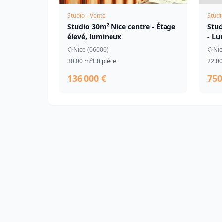
Studio - Vente
Studi
Studio 30m² Nice centre - Étage
Stud
élevé, lumineux
- Lu
Nice (06000)
Nic
30.00 m²
1.0 pièce
22.0
136 000 €
750