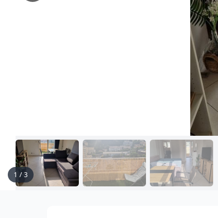
1
/
3