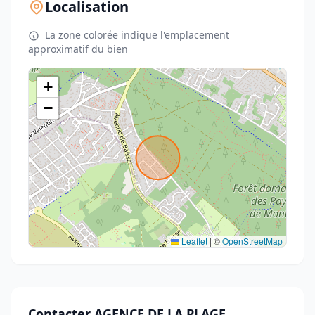
Localisation
La zone colorée indique l'emplacement
approximatif du bien
+
−
Leaflet
|
©
OpenStreetMap
Contacter AGENCE DE LA PLAGE