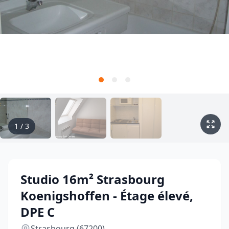
1
/
3
Studio 16m² Strasbourg
Koenigshoffen - Étage élevé,
DPE C
Strasbourg (67200)