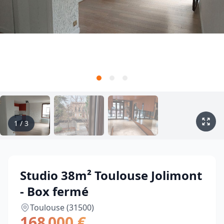
1
/
3
Studio 38m² Toulouse Jolimont
- Box fermé
Toulouse (31500)
168 000 €