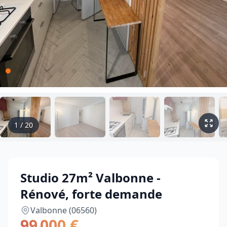
1
/
20
Studio 27m² Valbonne -
Rénové, forte demande
Valbonne (06560)
99 000 €