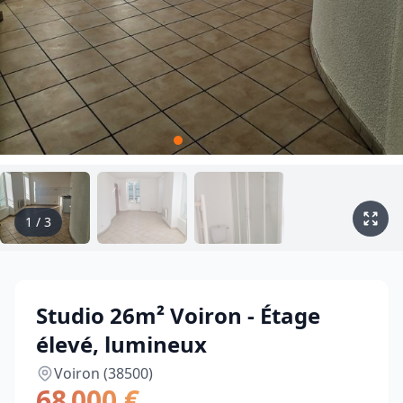
1
/
3
Studio 26m² Voiron - Étage
élevé, lumineux
Voiron (38500)
68 000 €