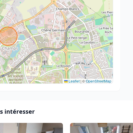
Leaflet
|
©
OpenStreetMap
s intéresser