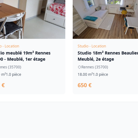
o - Location
Studio - Location
dio meublé 19m² Rennes
Studio 18m² Rennes Beaulieu
0 - Meublé, 1er étage
Meublé, 2e étage
nnes (35700)
Rennes (35700)
0 m²
1.0 pièce
18.00 m²
1.0 pièce
 €
650 €