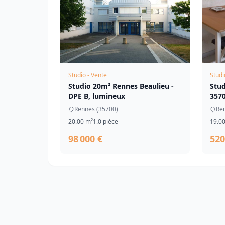
Studio - Vente
Studi
Studio 20m² Rennes Beaulieu -
Stu
DPE B, lumineux
3570
Rennes (35700)
Re
20.00 m²
1.0 pièce
19.0
98 000 €
520