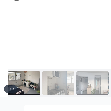
1
/
3