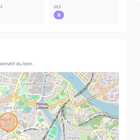
IE
GES
B
ximatif du bien