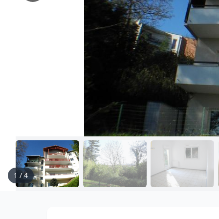
1
/
4