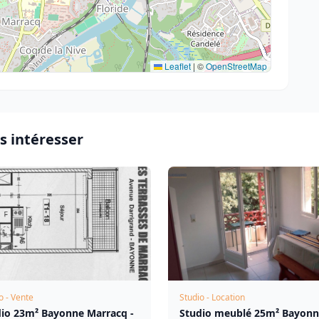
Leaflet
|
©
OpenStreetMap
s intéresser
o - Vente
Studio - Location
dio 23m² Bayonne Marracq -
Studio meublé 25m² Bayon