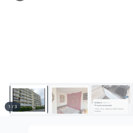
1
/
3