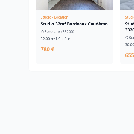
Studio - Location
Studi
Studio 32m² Bordeaux Caudéran
Stu
332
Bordeaux (33200)
Bo
32.00 m²
1.0 pièce
30.0
780 €
655