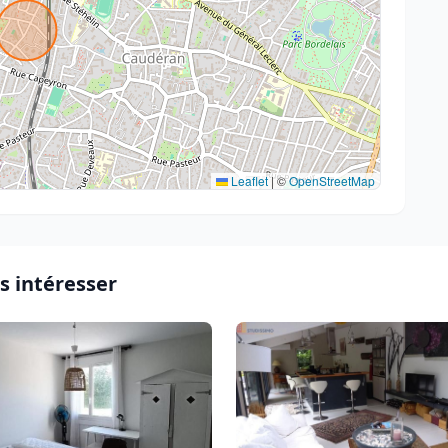
Leaflet
|
©
OpenStreetMap
s intéresser