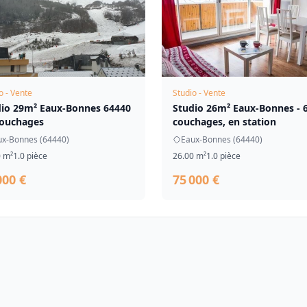
o - Vente
Studio - Vente
dio 29m² Eaux-Bonnes 64440
Studio 26m² Eaux-Bonnes - 
couchages
couchages, en station
ux-Bonnes (64440)
Eaux-Bonnes (64440)
0 m²
1.0 pièce
26.00 m²
1.0 pièce
000 €
75 000 €