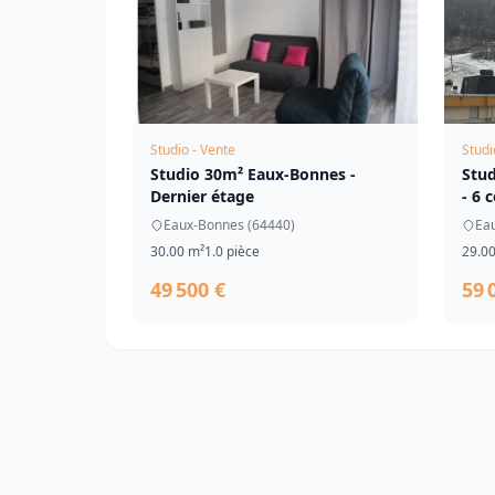
Studio - Vente
Studi
Studio 30m² Eaux-Bonnes -
Stu
Dernier étage
- 6 
Eaux-Bonnes (64440)
Ea
30.00 m²
1.0 pièce
29.0
49 500 €
59 