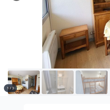
1
/
3