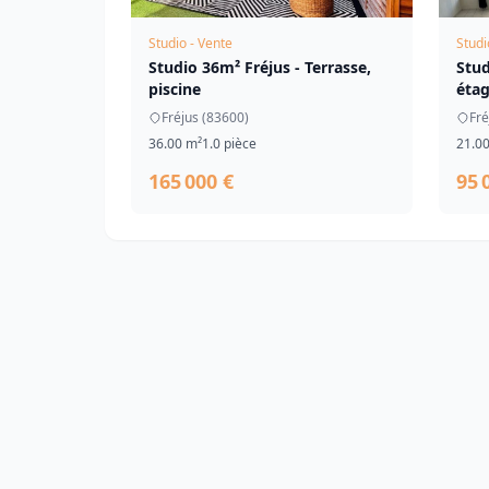
Studio - Vente
Studi
Studio 36m² Fréjus - Terrasse,
Stud
piscine
éta
Fréjus (83600)
Fré
36.00 m²
1.0 pièce
21.0
165 000 €
95 