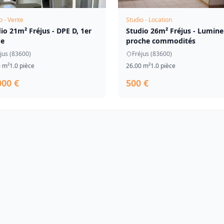
o - Vente
Studio - Location
io 21m² Fréjus - DPE D, 1er
Studio 26m² Fréjus - Lumine
ge
proche commodités
jus (83600)
Fréjus (83600)
0 m²
1.0 pièce
26.00 m²
1.0 pièce
000 €
500 €