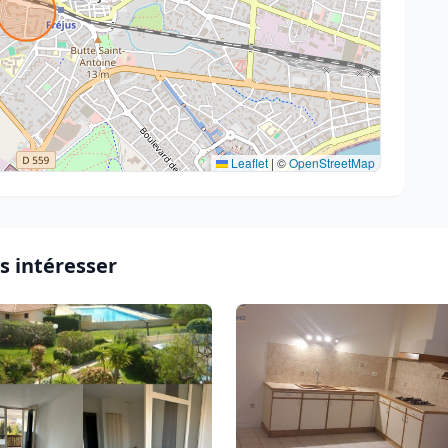
Leaflet
|
©
OpenStreetMap
s intéresser