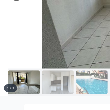
1
/
3