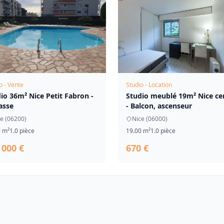
o - Vente
Studio - Location
io 36m² Nice Petit Fabron -
Studio meublé 19m² Nice ce
asse
- Balcon, ascenseur
e (06200)
Nice (06000)
0 m²
1.0 pièce
19.00 m²
1.0 pièce
 000 €
670 €