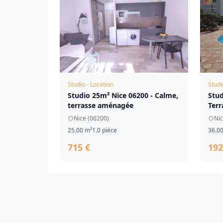
Studio - Location
Studi
Studio 25m² Nice 06200 - Calme,
Stud
terrasse aménagée
Terr
Nice (06200)
Nic
25.00 m²
1.0 pièce
36.0
715 €
192