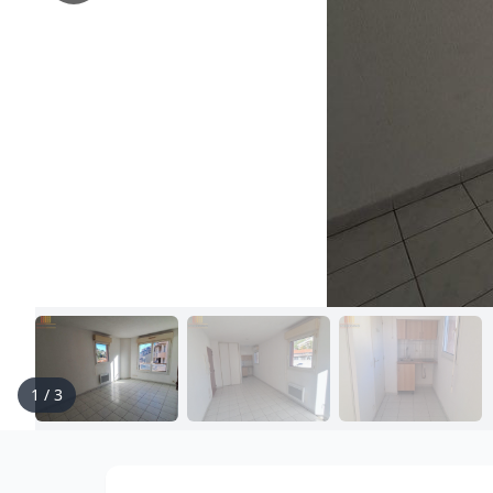
1
/
3