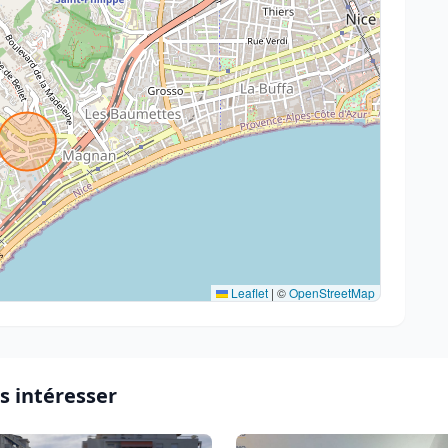
Leaflet
|
©
OpenStreetMap
s intéresser